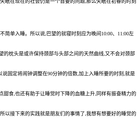
,失眠在现在的社会仍是一个首要的问题,那么失眠在初春的时刻
单入睡。所以说,巴望的就寝时刻应为晚间10:00、11:00左
巴望的枕头是或许保持颈部与头部之间的天然曲线,又不会对颈部
以说固定将闹钟调整在90分钟的倍数,加上入睡所要的时刻,就是
点甜食,也还有助于让睡觉时下降的血糖上升,同样有振奋精力的
所以接下来的实践就是朋友们的事情了,我想有想要好的睡觉的