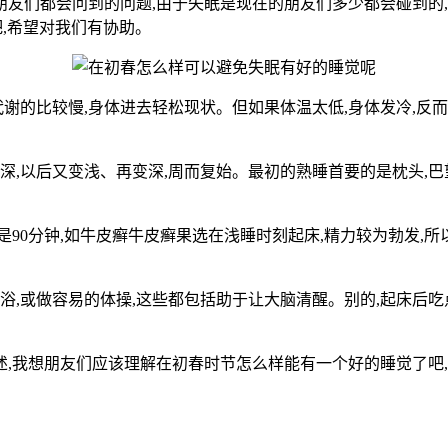
朋友们都会问到的问题,由于失眠是现在的朋友们多少都会碰到的
,希望对我们有协助。
谢的比较慢,身体进去轻松现状。但如果体温太低,身体发冷,反而不简
深,以后又变浅、再变深,周而复始。最初的熟睡首要的是枕头,
90分钟,如牛皮癣牛皮癣果选在浅睡时刻起床,精力较为勃发,所
浴,或做容易的体操,这些都包括助于让大脑清醒。别的,起床后吃
我想朋友们应该理解在初春时节怎么样能有一个好的睡觉了吧,