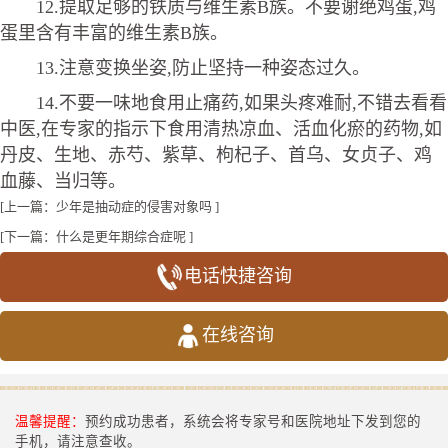
12.提取足够的铁质与维生素B族。不要谢绝鸡蛋,鸡
蛋里含有丰富的维生素B族。
13.注意变换坐姿,防止坚持一种姿态过久。
14.不要一味地食用止痛药,如果头疼难耐,不错去看看
中医,在专家的指示下食用清热凉血、活血化瘀的药物,如
丹皮、生地、赤芍、紫草、枸杞子、首乌、女贞子、鸡
血藤、当归等。
[上一篇：
少年是抽动症的侵害对象吗
]
[下一篇：
什么是更年期综合症呢
]
电话快捷咨询
在线咨询
温馨提醒：
预约成功患者，系统会将专家号和医院地址下发到您的
手机，请注意查收。