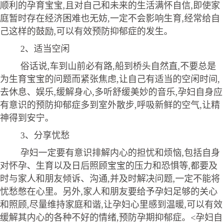
顺利的孕育宝宝,且对自己和未来的生活满怀自信,即使家
庭暂时存在经济困难也无妨,一定不会影响生育,经常给自
己这样的鼓励,可以有效预防抑郁症的发生。
2、适当空闲
俗话说,车到山前必有路,船到桥头自然直,不要总是
为生育宝宝的问题而紧张焦虑,让自己有适当的空闲时间,
去休息、娱乐,缓解身心,多听舒缓美妙的音乐,孕妇自身应
有意识的预防抑郁症多到室外散步,呼吸新鲜的空气,让精
神得到安宁。
3、分享忧愁
孕妇一定要有意识排解内心的担忧和烦恼,包括自身
对怀孕、生育以及日后照顾宝宝的压力和恐惧等,都要及
时与家人和朋友倾诉、沟通,并及时解决问题,一定不能将
忧愁憋在心里。另外,家人和朋友要给予孕妇足够的关心
和照顾,尽量维持家庭和谐,让孕妇心里感到温暖,可以有效
缓解其内心的各种不好的情绪,预防孕期抑郁症。<孕妇自