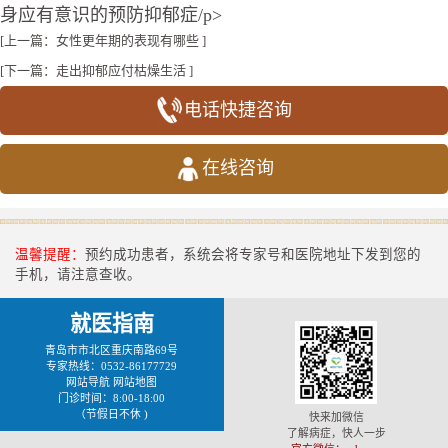
身应有意识的预防抑郁症/p>
[上一篇：
女性更年期的表现有哪些
]
[下一篇：
走出抑郁应付枯燥生活
]
电话快捷咨询
在线咨询
温馨提醒：
预约成功患者，系统会将专家号和医院地址下发到您的
手机，请注意查收。
就医指南
青岛市市北区重庆南路69号
专家热线：0532-86177729
网站导航
网站地图
门诊时间：8:00-18:00
（节假日不休 )
快来加微信
了解病症，快人一步