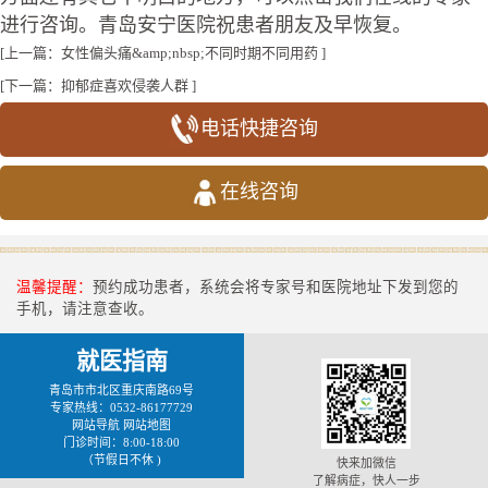
进行咨询。青岛安宁医院祝患者朋友及早恢复。
[上一篇：
女性偏头痛&amp;nbsp;不同时期不同用药
]
[下一篇：
抑郁症喜欢侵袭人群
]
电话快捷咨询
在线咨询
温馨提醒：
预约成功患者，系统会将专家号和医院地址下发到您的
手机，请注意查收。
就医指南
青岛市市北区重庆南路69号
专家热线：0532-86177729
网站导航
网站地图
门诊时间：8:00-18:00
（节假日不休 )
快来加微信
了解病症，快人一步